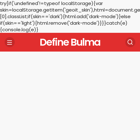
try{if('undefined'!=typeof localStorage){var
skin=localStorage.getItem('geoit_skin'),html=document.
[0].classList;if(skin=='dark'){html.add('dark-mode')}else
if(skin=='light'){html.remove('dark-mode')}}}catch(e)
{console.log(e)}
Define Bulma