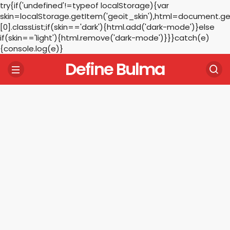
try{if('undefined'!=typeof localStorage){var
skin=localStorage.getItem('geoit_skin'),html=document.
[0].classList;if(skin=='dark'){html.add('dark-mode')}else
if(skin=='light'){html.remove('dark-mode')}}}catch(e)
{console.log(e)}
Define Bulma