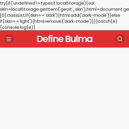
try{if('undefined'!=typeof localStorage){var
skin=localStorage.getItem('geoit_skin'),html=document.
[0].classList;if(skin=='dark'){html.add('dark-mode')}else
if(skin=='light'){html.remove('dark-mode')}}}catch(e)
{console.log(e)}
Define Bulma