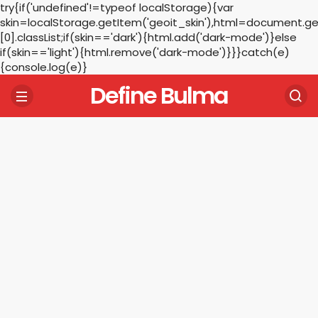
try{if('undefined'!=typeof localStorage){var
skin=localStorage.getItem('geoit_skin'),html=document.
[0].classList;if(skin=='dark'){html.add('dark-mode')}else
if(skin=='light'){html.remove('dark-mode')}}}catch(e)
{console.log(e)}
Define Bulma