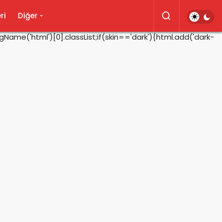
ri
Diğer
ame('html')[0].classList;if(skin=='dark'){html.add('dark-