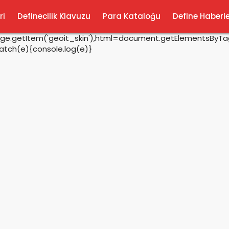
ri
Definecilik Klavuzu
Para Kataloğu
Define Haberle
rage.getItem('geoit_skin'),html=document.getElementsByTagN
catch(e){console.log(e)}