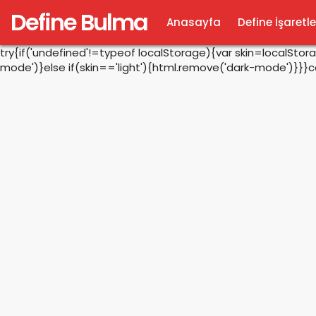
Define Bulma
Anasayfa
Define İşaretle
try{if('undefined'!=typeof localStorage){var skin=localSto
mode')}else if(skin=='light'){html.remove('dark-mode')}}}