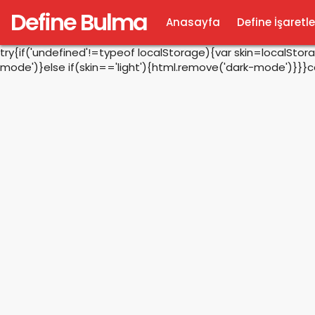
Define Bulma
Anasayfa
Define İşaretle
try{if('undefined'!=typeof localStorage){var skin=localSto
mode')}else if(skin=='light'){html.remove('dark-mode')}}}