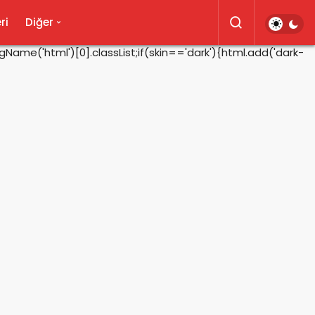
ri
Diğer
ame('html')[0].classList;if(skin=='dark'){html.add('dark-