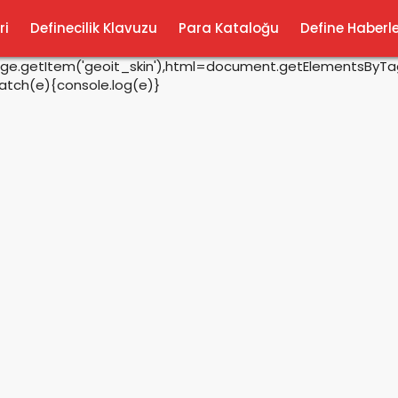
ri
Definecilik Klavuzu
Para Kataloğu
Define Haberle
rage.getItem('geoit_skin'),html=document.getElementsByTagN
catch(e){console.log(e)}