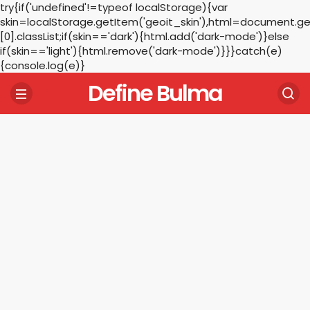
try{if('undefined'!=typeof localStorage){var
skin=localStorage.getItem('geoit_skin'),html=document.
[0].classList;if(skin=='dark'){html.add('dark-mode')}else
if(skin=='light'){html.remove('dark-mode')}}}catch(e)
{console.log(e)}
Define Bulma