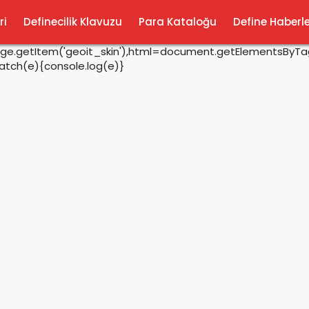
ri
Definecilik Klavuzu
Para Kataloğu
Define Haberle
rage.getItem('geoit_skin'),html=document.getElementsByTagN
catch(e){console.log(e)}