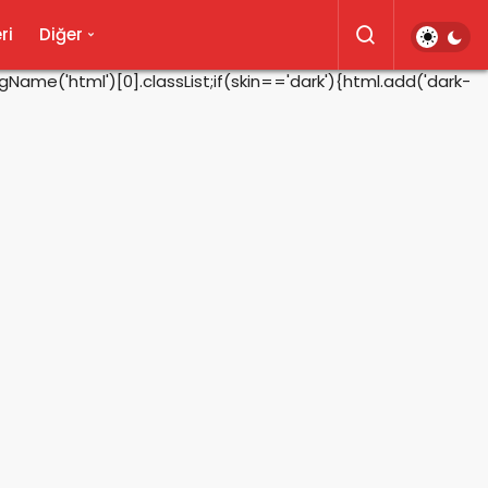
ri
Diğer
ame('html')[0].classList;if(skin=='dark'){html.add('dark-