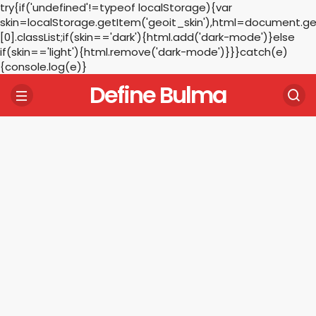
try{if('undefined'!=typeof localStorage){var
skin=localStorage.getItem('geoit_skin'),html=document.
[0].classList;if(skin=='dark'){html.add('dark-mode')}else
if(skin=='light'){html.remove('dark-mode')}}}catch(e)
{console.log(e)}
Define Bulma