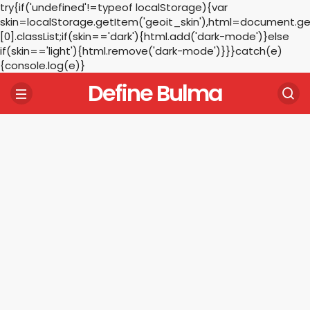
try{if('undefined'!=typeof localStorage){var
skin=localStorage.getItem('geoit_skin'),html=document.
[0].classList;if(skin=='dark'){html.add('dark-mode')}else
if(skin=='light'){html.remove('dark-mode')}}}catch(e)
{console.log(e)}
Define Bulma