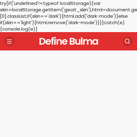
try{if('undefined'!=typeof localStorage){var
skin=localStorage.getItem('geoit_skin'),html=document.
[0].classList;if(skin=='dark'){html.add('dark-mode')}else
if(skin=='light'){html.remove('dark-mode')}}}catch(e)
{console.log(e)}
Define Bulma