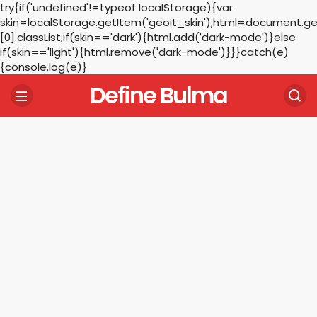
try{if('undefined'!=typeof localStorage){var
skin=localStorage.getItem('geoit_skin'),html=document.
[0].classList;if(skin=='dark'){html.add('dark-mode')}else
if(skin=='light'){html.remove('dark-mode')}}}catch(e)
{console.log(e)}
Define Bulma