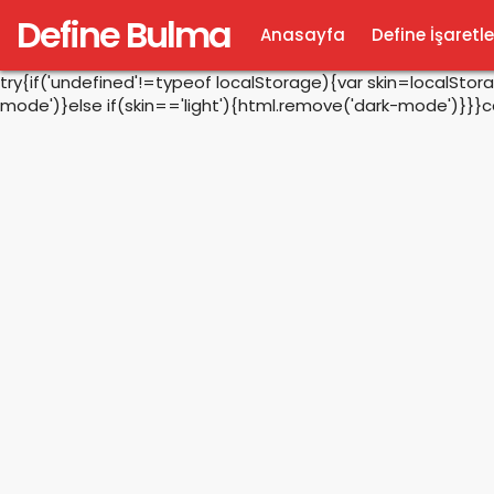
Define Bulma
Anasayfa
Define İşaretle
try{if('undefined'!=typeof localStorage){var skin=localSto
mode')}else if(skin=='light'){html.remove('dark-mode')}}}