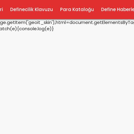
ri
Definecilik Klavuzu
Para Kataloğu
Define Haberle
rage.getItem('geoit_skin'),html=document.getElementsByTagN
catch(e){console.log(e)}