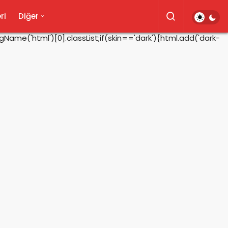
ri
Diğer
ame('html')[0].classList;if(skin=='dark'){html.add('dark-