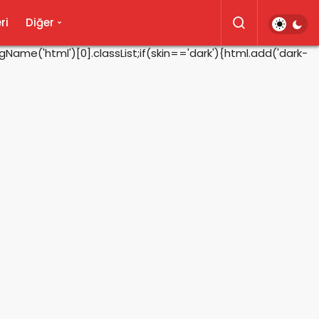
ri
Diğer
ame('html')[0].classList;if(skin=='dark'){html.add('dark-