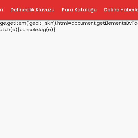
ri
Definecilik Klavuzu
Para Kataloğu
Define Haberle
rage.getItem('geoit_skin'),html=document.getElementsByTagN
catch(e){console.log(e)}