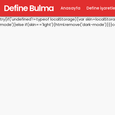
Define Bulma
Anasayfa
Define İşaretle
try{if('undefined'!=typeof localStorage){var skin=localSto
mode')}else if(skin=='light'){html.remove('dark-mode')}}}