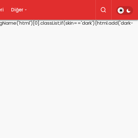
ri
Diğer
ame('html')[0].classList;if(skin=='dark'){html.add('dark-