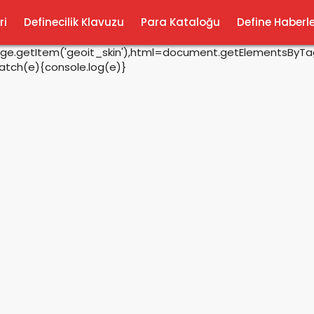
ri
Definecilik Klavuzu
Para Kataloğu
Define Haberle
rage.getItem('geoit_skin'),html=document.getElementsByTagN
catch(e){console.log(e)}