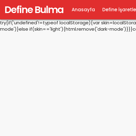
Define Bulma
Anasayfa
Define İşaretle
try{if('undefined'!=typeof localStorage){var skin=localSto
mode')}else if(skin=='light'){html.remove('dark-mode')}}}