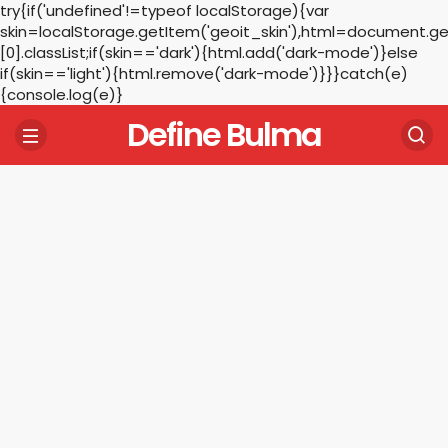
try{if('undefined'!=typeof localStorage){var
skin=localStorage.getItem('geoit_skin'),html=document.
[0].classList;if(skin=='dark'){html.add('dark-mode')}else
if(skin=='light'){html.remove('dark-mode')}}}catch(e)
{console.log(e)}
Define Bulma