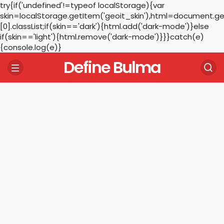
try{if('undefined'!=typeof localStorage){var
skin=localStorage.getItem('geoit_skin'),html=document.
[0].classList;if(skin=='dark'){html.add('dark-mode')}else
if(skin=='light'){html.remove('dark-mode')}}}catch(e)
{console.log(e)}
Define Bulma