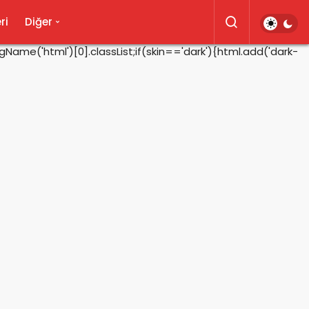
ri
Diğer
ame('html')[0].classList;if(skin=='dark'){html.add('dark-