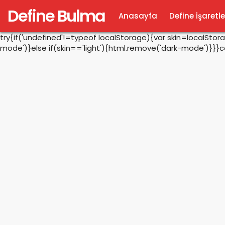
Define Bulma
Anasayfa
Define İşaretle
try{if('undefined'!=typeof localStorage){var skin=localSto
mode')}else if(skin=='light'){html.remove('dark-mode')}}}