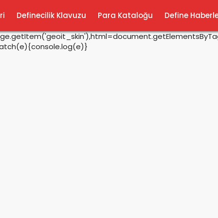
ri
Definecilik Klavuzu
Para Kataloğu
Define Haberle
rage.getItem('geoit_skin'),html=document.getElementsByTagN
catch(e){console.log(e)}