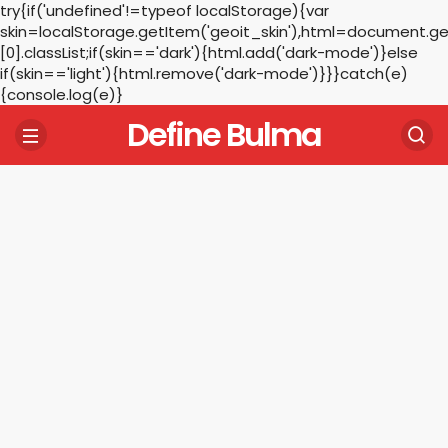
try{if('undefined'!=typeof localStorage){var
skin=localStorage.getItem('geoit_skin'),html=document.
[0].classList;if(skin=='dark'){html.add('dark-mode')}else
if(skin=='light'){html.remove('dark-mode')}}}catch(e)
{console.log(e)}
Define Bulma