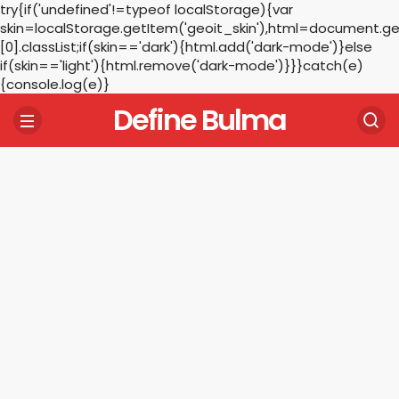
try{if('undefined'!=typeof localStorage){var
skin=localStorage.getItem('geoit_skin'),html=document.
[0].classList;if(skin=='dark'){html.add('dark-mode')}else
if(skin=='light'){html.remove('dark-mode')}}}catch(e)
{console.log(e)}
Define Bulma