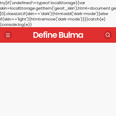
try{if('undefined'!=typeof localStorage){var
skin=localStorage.getItem('geoit_skin'),html=document.
[0].classList;if(skin=='dark'){html.add('dark-mode')}else
if(skin=='light'){html.remove('dark-mode')}}}catch(e)
{console.log(e)}
Define Bulma