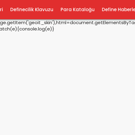
ri
Definecilik Klavuzu
Para Kataloğu
Define Haberle
rage.getItem('geoit_skin'),html=document.getElementsByTagN
catch(e){console.log(e)}