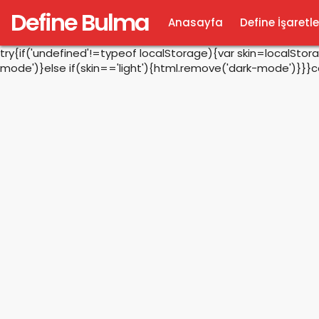
Define Bulma
Anasayfa
Define İşaretle
try{if('undefined'!=typeof localStorage){var skin=localSto
mode')}else if(skin=='light'){html.remove('dark-mode')}}}