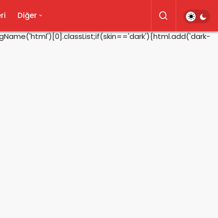
ri
Diğer
ame('html')[0].classList;if(skin=='dark'){html.add('dark-