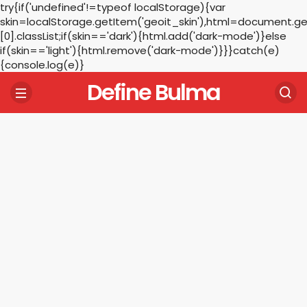
try{if('undefined'!=typeof localStorage){var
skin=localStorage.getItem('geoit_skin'),html=document.
[0].classList;if(skin=='dark'){html.add('dark-mode')}else
if(skin=='light'){html.remove('dark-mode')}}}catch(e)
{console.log(e)}
Define Bulma