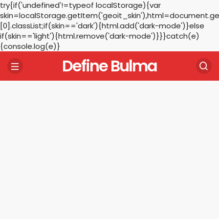
try{if('undefined'!=typeof localStorage){var
skin=localStorage.getItem('geoit_skin'),html=document.
[0].classList;if(skin=='dark'){html.add('dark-mode')}else
if(skin=='light'){html.remove('dark-mode')}}}catch(e)
{console.log(e)}
Define Bulma