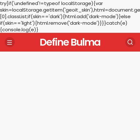
try{if('undefined'!=typeof localStorage){var
skin=localStorage.getItem('geoit_skin'),html=document.
[0].classList;if(skin=='dark'){html.add('dark-mode')}else
if(skin=='light'){html.remove('dark-mode')}}}catch(e)
{console.log(e)}
Define Bulma