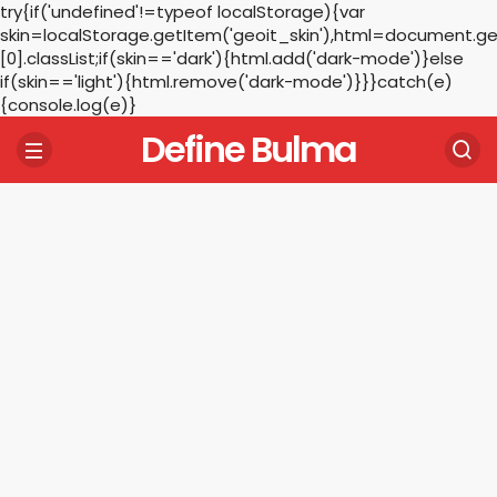
try{if('undefined'!=typeof localStorage){var
skin=localStorage.getItem('geoit_skin'),html=document.
[0].classList;if(skin=='dark'){html.add('dark-mode')}else
if(skin=='light'){html.remove('dark-mode')}}}catch(e)
{console.log(e)}
Define Bulma