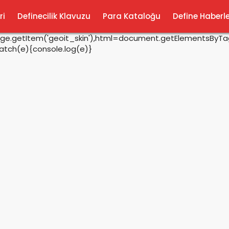
ri
Definecilik Klavuzu
Para Kataloğu
Define Haberle
rage.getItem('geoit_skin'),html=document.getElementsByTagN
catch(e){console.log(e)}