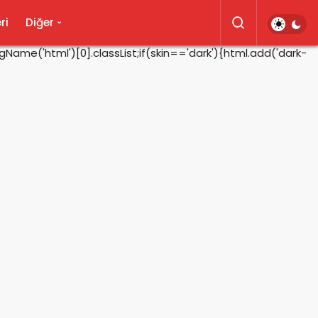
ri
Diğer
ame('html')[0].classList;if(skin=='dark'){html.add('dark-