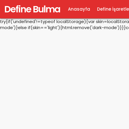
Define Bulma
Anasayfa
Define İşaretle
try{if('undefined'!=typeof localStorage){var skin=localSto
mode')}else if(skin=='light'){html.remove('dark-mode')}}}