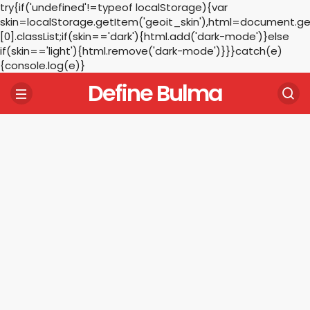
try{if('undefined'!=typeof localStorage){var
skin=localStorage.getItem('geoit_skin'),html=document.
[0].classList;if(skin=='dark'){html.add('dark-mode')}else
if(skin=='light'){html.remove('dark-mode')}}}catch(e)
{console.log(e)}
Define Bulma