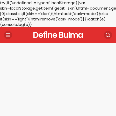
try{if('undefined'!=typeof localStorage){var
skin=localStorage.getItem('geoit_skin'),html=document.
[0].classList;if(skin=='dark'){html.add('dark-mode')}else
if(skin=='light'){html.remove('dark-mode')}}}catch(e)
{console.log(e)}
Define Bulma