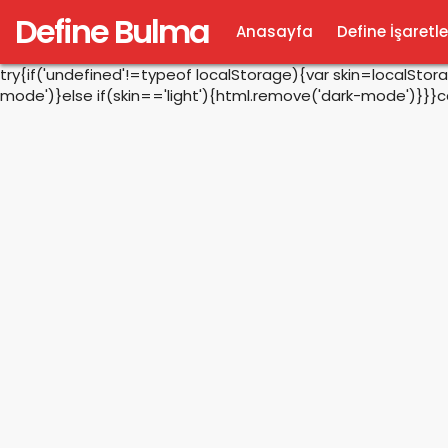
Define Bulma
Anasayfa
Define İşaretle
try{if('undefined'!=typeof localStorage){var skin=localSto
mode')}else if(skin=='light'){html.remove('dark-mode')}}}