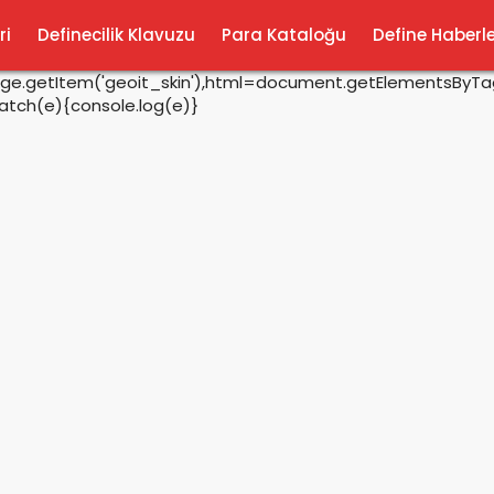
ri
Definecilik Klavuzu
Para Kataloğu
Define Haberle
rage.getItem('geoit_skin'),html=document.getElementsByTagN
catch(e){console.log(e)}