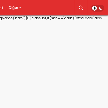
ri
Diğer
ame('html')[0].classList;if(skin=='dark'){html.add('dark-