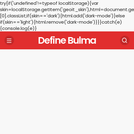
try{if('undefined'!=typeof localStorage){var
skin=localStorage.getItem('geoit_skin'),html=document.
[0].classList;if(skin=='dark'){html.add('dark-mode')}else
if(skin=='light'){html.remove('dark-mode')}}}catch(e)
{console.log(e)}
Define Bulma