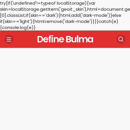
try{if('undefined'!=typeof localStorage){var
skin=localStorage.getItem('geoit_skin'),html=document.
[0].classList;if(skin=='dark'){html.add('dark-mode')}else
if(skin=='light'){html.remove('dark-mode')}}}catch(e)
{console.log(e)}
Define Bulma