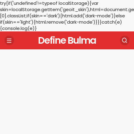
try{if('undefined'!=typeof localStorage){var
skin=localStorage.getItem('geoit_skin'),html=document.
[0].classList;if(skin=='dark'){html.add('dark-mode')}else
if(skin=='light'){html.remove('dark-mode')}}}catch(e)
{console.log(e)}
Define Bulma