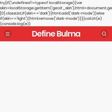
try{if('undefined'!=typeof localStorage){var
skin=localStorage.getItem('geoit_skin'),html=document.
[0].classList;if(skin=='dark'){html.add('dark-mode')}else
if(skin=='light'){html.remove('dark-mode')}}}catch(e)
{console.log(e)}
Define Bulma