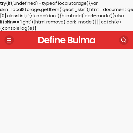
try{if('undefined'!=typeof localStorage){var
skin=localStorage.getItem('geoit_skin'),html=document.
[0].classList;if(skin=='dark'){html.add('dark-mode')}else
if(skin=='light'){html.remove('dark-mode')}}}catch(e)
{console.log(e)}
Define Bulma