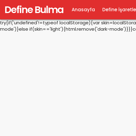
Define Bulma
Anasayfa
Define İşaretle
try{if('undefined'!=typeof localStorage){var skin=localSto
mode')}else if(skin=='light'){html.remove('dark-mode')}}}