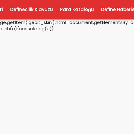
ri
Definecilik Klavuzu
Para Kataloğu
Define Haberle
rage.getItem('geoit_skin'),html=document.getElementsByTagN
catch(e){console.log(e)}