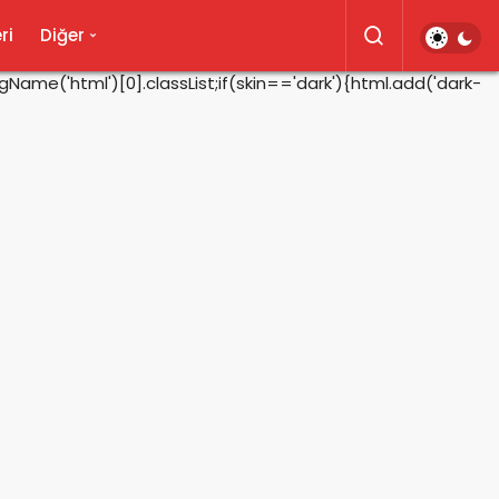
ri
Diğer
ame('html')[0].classList;if(skin=='dark'){html.add('dark-