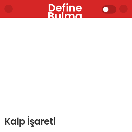
Define
Bulma
Kalp İşareti