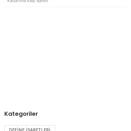
Kabartma kalp işareti
Kategoriler
DEFINE İŞARETLERI