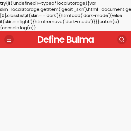
try{if('undefined'!=typeof localStorage){var
skin=localStorage.getItem('geoit_skin'),html=document.
[0].classList;if(skin=='dark'){html.add('dark-mode')}else
if(skin=='light'){html.remove('dark-mode')}}}catch(e)
{console.log(e)}
Define Bulma