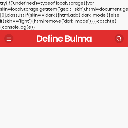
try{if('undefined'!=typeof localStorage){var
skin=localStorage.getItem('geoit_skin'),html=document.
[0].classList;if(skin=='dark'){html.add('dark-mode')}else
if(skin=='light'){html.remove('dark-mode')}}}catch(e)
{console.log(e)}
Define Bulma