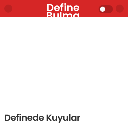
Define
Bulma
Definede Kuyular