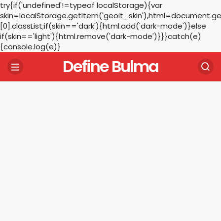
try{if('undefined'!=typeof localStorage){var
skin=localStorage.getItem('geoit_skin'),html=document.
[0].classList;if(skin=='dark'){html.add('dark-mode')}else
if(skin=='light'){html.remove('dark-mode')}}}catch(e)
{console.log(e)}
Define Bulma