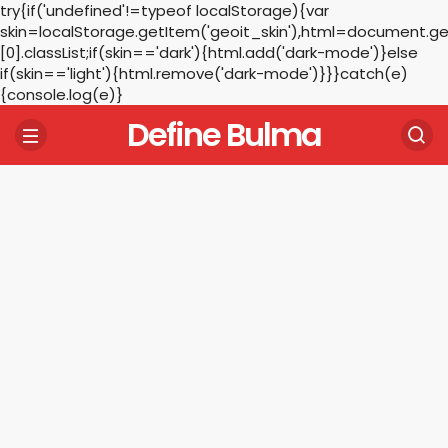
try{if('undefined'!=typeof localStorage){var
skin=localStorage.getItem('geoit_skin'),html=document.
[0].classList;if(skin=='dark'){html.add('dark-mode')}else
if(skin=='light'){html.remove('dark-mode')}}}catch(e)
{console.log(e)}
Define Bulma