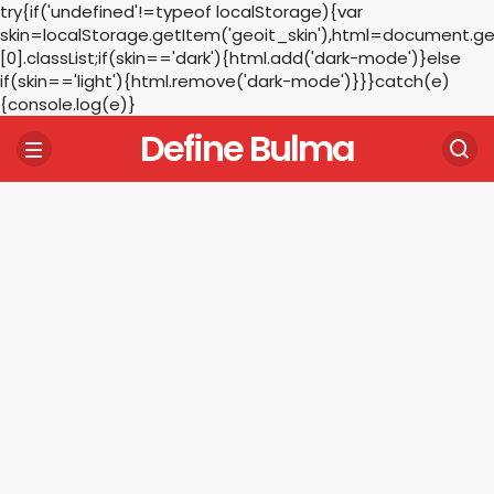
try{if('undefined'!=typeof localStorage){var
skin=localStorage.getItem('geoit_skin'),html=document.
[0].classList;if(skin=='dark'){html.add('dark-mode')}else
if(skin=='light'){html.remove('dark-mode')}}}catch(e)
{console.log(e)}
Define Bulma