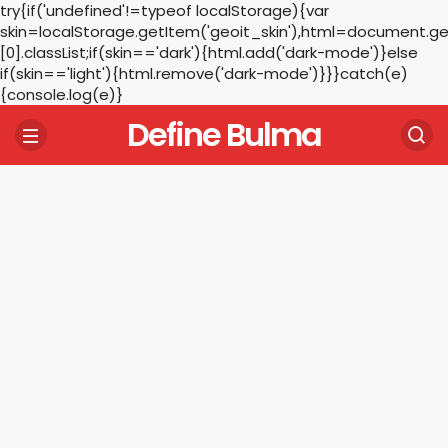
try{if('undefined'!=typeof localStorage){var
skin=localStorage.getItem('geoit_skin'),html=document.
[0].classList;if(skin=='dark'){html.add('dark-mode')}else
if(skin=='light'){html.remove('dark-mode')}}}catch(e)
{console.log(e)}
Define Bulma