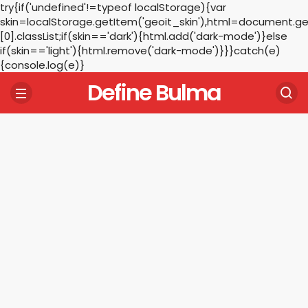
try{if('undefined'!=typeof localStorage){var
skin=localStorage.getItem('geoit_skin'),html=document.
[0].classList;if(skin=='dark'){html.add('dark-mode')}else
if(skin=='light'){html.remove('dark-mode')}}}catch(e)
{console.log(e)}
Define Bulma