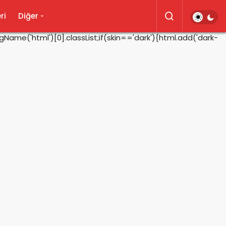
ri
Diğer
ame('html')[0].classList;if(skin=='dark'){html.add('dark-