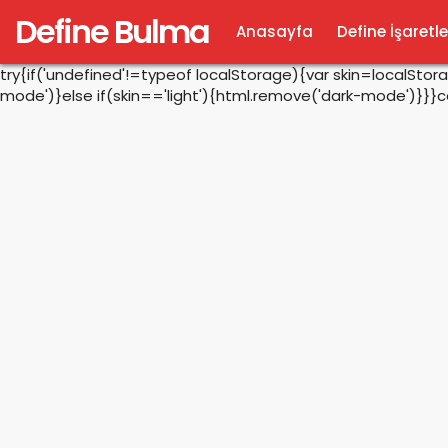
Define Bulma
Anasayfa
Define İşaretle
try{if('undefined'!=typeof localStorage){var skin=localSto
mode')}else if(skin=='light'){html.remove('dark-mode')}}}