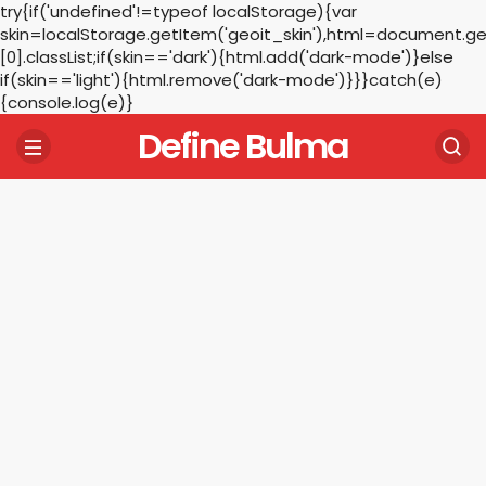
try{if('undefined'!=typeof localStorage){var
skin=localStorage.getItem('geoit_skin'),html=document.
[0].classList;if(skin=='dark'){html.add('dark-mode')}else
if(skin=='light'){html.remove('dark-mode')}}}catch(e)
{console.log(e)}
Define Bulma