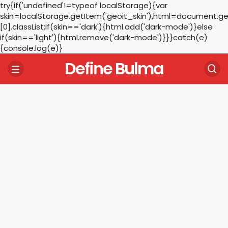
try{if('undefined'!=typeof localStorage){var
skin=localStorage.getItem('geoit_skin'),html=document.
[0].classList;if(skin=='dark'){html.add('dark-mode')}else
if(skin=='light'){html.remove('dark-mode')}}}catch(e)
{console.log(e)}
Define Bulma