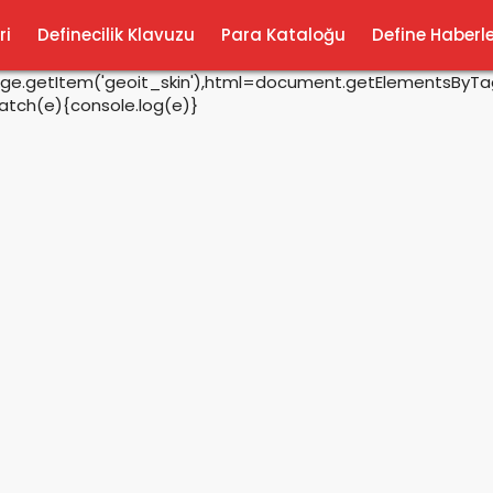
ri
Definecilik Klavuzu
Para Kataloğu
Define Haberle
rage.getItem('geoit_skin'),html=document.getElementsByTagN
catch(e){console.log(e)}