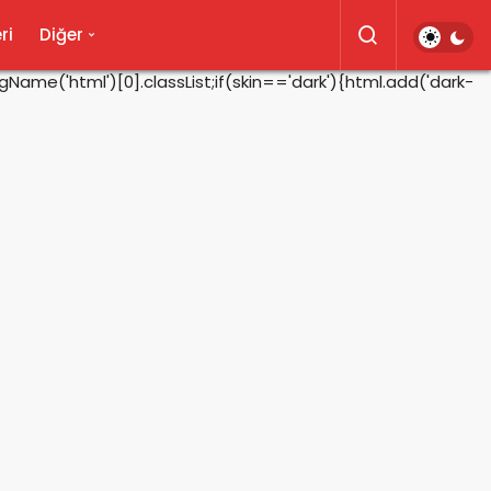
ri
Diğer
ame('html')[0].classList;if(skin=='dark'){html.add('dark-