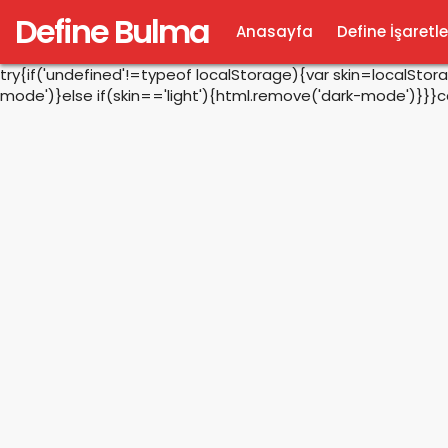
Define Bulma
Anasayfa
Define İşaretle
try{if('undefined'!=typeof localStorage){var skin=localSto
mode')}else if(skin=='light'){html.remove('dark-mode')}}}