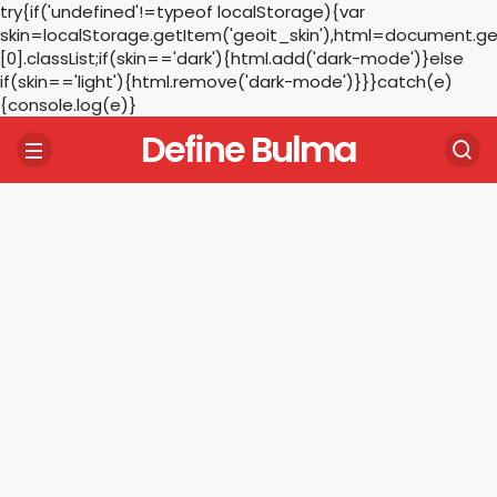
try{if('undefined'!=typeof localStorage){var
skin=localStorage.getItem('geoit_skin'),html=document.
[0].classList;if(skin=='dark'){html.add('dark-mode')}else
if(skin=='light'){html.remove('dark-mode')}}}catch(e)
{console.log(e)}
Define Bulma